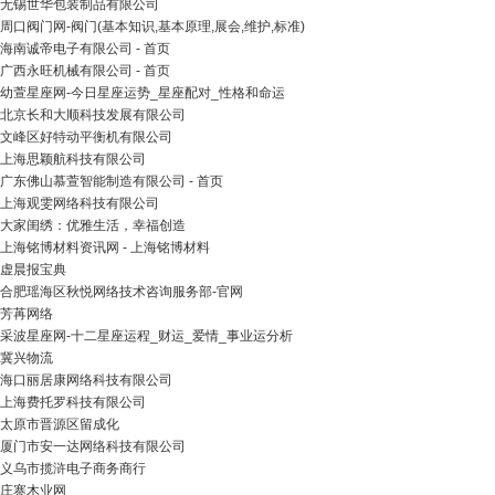
无锡世华包装制品有限公司
周口阀门网-阀门(基本知识,基本原理,展会,维护,标准)
海南诚帝电子有限公司 - 首页
广西永旺机械有限公司 - 首页
幼萱星座网-今日星座运势_星座配对_性格和命运
北京长和大顺科技发展有限公司
文峰区好特动平衡机有限公司
上海思颖航科技有限公司
广东佛山慕萱智能制造有限公司 - 首页
上海观雯网络科技有限公司
大家闺绣：优雅生活，幸福创造
上海铭博材料资讯网 - 上海铭博材料
虚晨报宝典
合肥瑶海区秋悦网络技术咨询服务部-官网
芳苒网络
采波星座网-十二星座运程_财运_爱情_事业运分析
冀兴物流
海口丽居康网络科技有限公司
上海费托罗科技有限公司
太原市晋源区留成化
厦门市安一达网络科技有限公司
义乌市揽浒电子商务商行
庄寨木业网