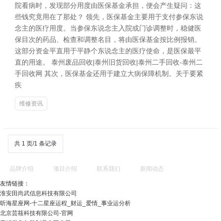
院看病时，发现部分用度由医保基金承担，便会产生疑问：这
些钱究竟用在了那处？ 领先，医保基金主要用于支付参保东说
念主的医疗用度。当参保东说念主入院或门诊调整时，稳健医
保目次的药品、检查和调整名目，将由医保基金按比例报销。
这部分资金平直用于平静个东说念主的医疗使命，是医保最平
直的用途。 泰州废品回收|泰州旧货回收|泰州二手回收-泰州二
手回收网 其次，医保基金还用于建立大病保障机制。关于要紧
疾
维修资讯
共 1 页/1 条记录
品牌介绍
项目介绍
联系我们
新闻动态
友情链接：
淮安田尚武信息科技有限公司
听海星座网-十二星座运程_财运_爱情_事业运分析
北京芸筱科技有限公司-官网