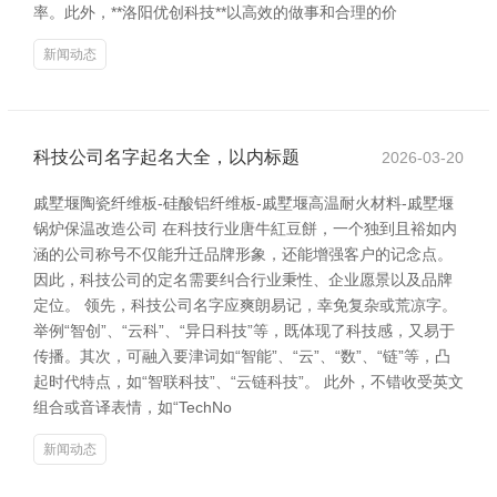
率。此外，**洛阳优创科技**以高效的做事和合理的价
新闻动态
科技公司名字起名大全，以内标题
2026-03-20
戚墅堰陶瓷纤维板-硅酸铝纤维板-戚墅堰高温耐火材料-戚墅堰
锅炉保温改造公司 在科技行业唐牛紅豆餅，一个独到且裕如内
涵的公司称号不仅能升迁品牌形象，还能增强客户的记念点。
因此，科技公司的定名需要纠合行业秉性、企业愿景以及品牌
定位。 领先，科技公司名字应爽朗易记，幸免复杂或荒凉字。
举例“智创”、“云科”、“异日科技”等，既体现了科技感，又易于
传播。其次，可融入要津词如“智能”、“云”、“数”、“链”等，凸
起时代特点，如“智联科技”、“云链科技”。 此外，不错收受英文
组合或音译表情，如“TechNo
新闻动态