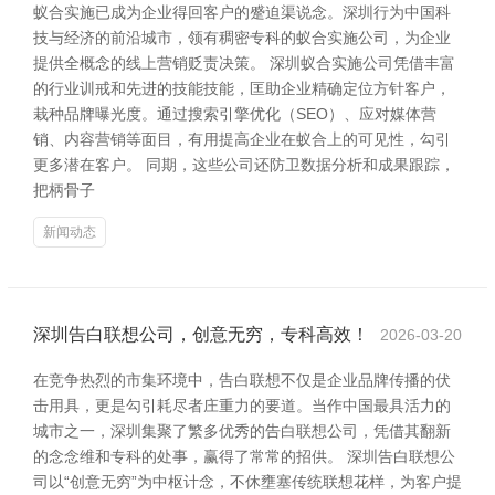
蚁合实施已成为企业得回客户的蹙迫渠说念。深圳行为中国科
技与经济的前沿城市，领有稠密专科的蚁合实施公司，为企业
提供全概念的线上营销贬责决策。 深圳蚁合实施公司凭借丰富
的行业训戒和先进的技能技能，匡助企业精确定位方针客户，
栽种品牌曝光度。通过搜索引擎优化（SEO）、应对媒体营
销、内容营销等面目，有用提高企业在蚁合上的可见性，勾引
更多潜在客户。 同期，这些公司还防卫数据分析和成果跟踪，
把柄骨子
新闻动态
深圳告白联想公司，创意无穷，专科高效！
2026-03-20
在竞争热烈的市集环境中，告白联想不仅是企业品牌传播的伏
击用具，更是勾引耗尽者庄重力的要道。当作中国最具活力的
城市之一，深圳集聚了繁多优秀的告白联想公司，凭借其翻新
的念念维和专科的处事，赢得了常常的招供。 深圳告白联想公
司以“创意无穷”为中枢计念，不休壅塞传统联想花样，为客户提