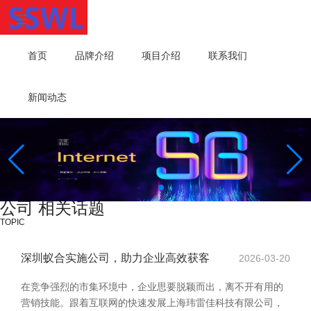
首页
品牌介绍
项目介绍
联系我们
新闻动态
公司 相关话题
TOPIC
深圳蚁合实施公司，助力企业高效获客
2026-03-20
在竞争强烈的市集环境中，企业思要脱颖而出，离不开有用的
营销技能。跟着互联网的快速发展上海玮雷佳科技有限公司，