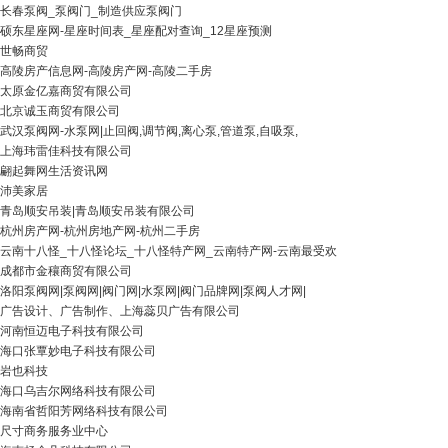
长春泵阀_泵阀门_制造供应泵阀门
硕东星座网-星座时间表_星座配对查询_12星座预测
世畅商贸
高陵房产信息网-高陵房产网-高陵二手房
太原金亿嘉商贸有限公司
北京诚玉商贸有限公司
武汉泵阀网-水泵网|止回阀,调节阀,离心泵,管道泵,自吸泵,
上海玮雷佳科技有限公司
翩起舞网生活资讯网
沛美家居
青岛顺安吊装|青岛顺安吊装有限公司
杭州房产网-杭州房地产网-杭州二手房
云南十八怪_十八怪论坛_十八怪特产网_云南特产网-云南最受欢
成都市金穰商贸有限公司
洛阳泵阀网|泵阀网|阀门网|水泵网|阀门品牌网|泵阀人才网|
广告设计、广告制作、上海蕊贝广告有限公司
河南恒迈电子科技有限公司
海口张覃妙电子科技有限公司
岩也科技
海口乌吉尔网络科技有限公司
海南省哲阳芳网络科技有限公司
尺寸商务服务业中心