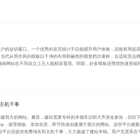
户的迫切窗口。一个优秀的首页狡计不仅能擢升用户体验，还能有用提高
，当代从简作风的模板以干净的布局和赫然的视觉档次著称，合适留意品
确保网站在不同设立上王人能精采显现。同期，好多模板还撑捏快速剪辑
主机干事
建我方的网站。曩昔，建站需要专科的本领常识和大齐资金参加，但目下，
pp，接受模板、添加实质，即可快速创建属于我方的网站。这些平台频
建站平台还提供免费域名和主机干事，大大裁减了建站本钱。用户无需系念