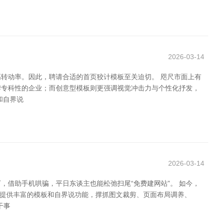
2026-03-14
转动率。因此，聘请合适的首页狡计模板至关迫切。 咫尺市面上有
牌专科性的企业；而创意型模板则更强调视觉冲击力与个性化抒发，
和自界说
2026-03-14
借助手机哄骗，平日东谈主也能松弛扫尾“免费建网站”。 如今，
繁提供丰富的模板和自界说功能，撑抓图文裁剪、页面布局调养、
干事