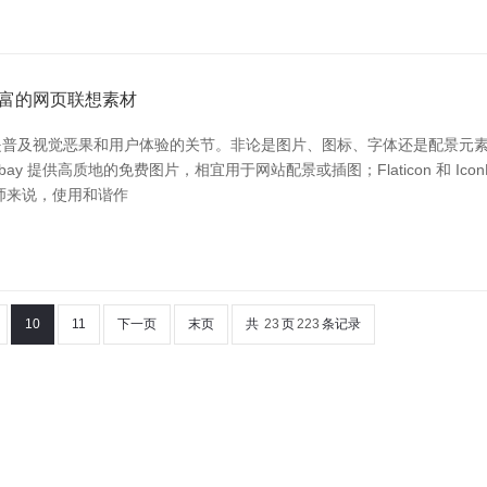
富的网页联想素材
普及视觉恶果和用户体验的关节。非论是图片、图标、字体还是配景元素
ay 提供高质地的免费图片，相宜用于网站配景或插图；Flaticon 和 Icon
师来说，使用和谐作
10
11
下一页
末页
共
23
页
223
条记录