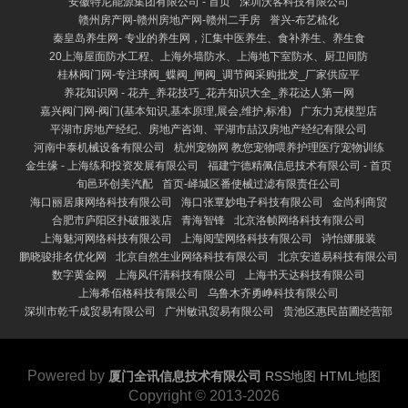
安徽特尼能源集团有限公司 - 首页
深圳沃客科技有限公司
赣州房产网-赣州房地产网-赣州二手房
誉兴-布艺梳化
秦皇岛养生网- 专业的养生网，汇集中医养生、食补养生、养生食
20上海屋面防水工程、上海外墙防水、上海地下室防水、厨卫间防
桂林阀门网-专注球阀_蝶阀_闸阀_调节阀采购批发_厂家供应平
养花知识网 - 花卉_养花技巧_花卉知识大全_养花达人第一网
嘉兴阀门网-阀门(基本知识,基本原理,展会,维护,标准)
广东力克模型店
平湖市房地产经纪、房地产咨询、平湖市喆汉房地产经纪有限公司
河南中泰机械设备有限公司
杭州宠物网 教您宠物喂养护理医疗宠物训练
金生缘 - 上海练和投资发展有限公司
福建宁德精佩信息技术有限公司 - 首页
旬邑环创美汽配
首页-峄城区番使械过滤有限责任公司
海口丽居康网络科技有限公司
海口张覃妙电子科技有限公司
金尚利商贸
合肥市庐阳区扑破服装店
青海智锋
北京洛帧网络科技有限公司
上海魅河网络科技有限公司
上海阅莹网络科技有限公司
诗怡娜服装
鹏晓骏排名优化网
北京自然生业网络科技有限公司
北京安道易科技有限公司
数字黄金网
上海风仟清科技有限公司
上海书天达科技有限公司
上海希佰格科技有限公司
乌鲁木齐勇峥科技有限公司
深圳市乾千成贸易有限公司
广州敏讯贸易有限公司
贵池区惠民苗圃经营部
Powered by
厦门全讯信息技术有限公司
RSS地图
HTML地图
Copyright
© 2013-2026