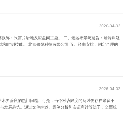
2026-04-02
落款称：只言片语地反应盘问主题。 二、选题布景与意旨：诠释课题
式和时刻技能。 北京修煜科技有限公司 五、经由安排：制定合理的
2026-04-02
成为学术界善良的热门问题。可是，当今对该限度的商讨仍存在诸多不
的近况与发展趋势。通过文件综述、案例分析和实证商讨等法子，全面梳