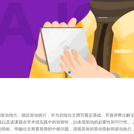
策动地方、细目策动执行，并为后续论文撰写奠定基础。开题评释注解主
值以及该课题在学术或实践中的弥留性，以体现策动的必要性和可行性。
与指标。明确论文将要筹商的中枢问题，漠视具体的策动指标和策动执行