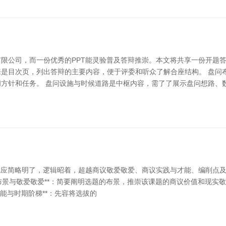
限公司，而一份优秀的PPT能灵验普及答辩推崇。本文将共享一份开题答
是目次页，列出答辩的主要内容，便于评委和听众了解合座结构。 盘问
方针和任务。 盘问设施与时候道路是中枢内容，需了了展示盘问想路、
简略明了，逻辑昭着，超越商议敬爱敬爱、商议实践与才能、编削点及商议研
议布景与敬爱敬爱**：简要阐明选题的布景，推崇该课题的商议价值和现实敬
才能与时期阶梯**：先容将选拔的