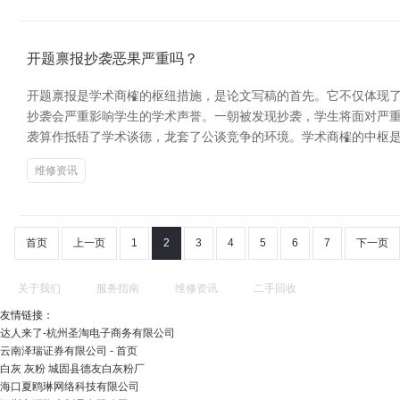
开题禀报抄袭恶果严重吗？
开题禀报是学术商榷的枢纽措施，是论文写稿的首先。它不仅体现了
抄袭会严重影响学生的学术声誉。一朝被发现抄袭，学生将面对严重
袭算作抵牾了学术谈德，龙套了公谈竞争的环境。学术商榷的中枢
维修资讯
首页
上一页
1
2
3
4
5
6
7
下一页
关于我们
服务指南
维修资讯
二手回收
友情链接：
达人来了-杭州圣淘电子商务有限公司
云南泽瑞证券有限公司 - 首页
白灰 灰粉 城固县德友白灰粉厂
海口夏鸥琳网络科技有限公司