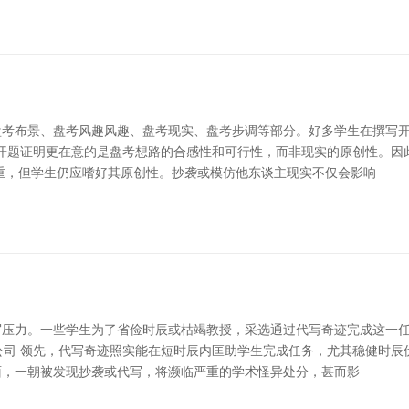
考布景、盘考风趣风趣、盘考现实、盘考步调等部分。好多学生在撰写开题证
同，开题证明更在意的是盘考想路的合感性和可行性，而非现实的原创性。
重，但学生仍应嗜好其原创性。抄袭或模仿他东谈主现实不仅会影响
压力。一些学生为了省俭时辰或枯竭教授，采选通过代写奇迹完成这一任务。
有限公司 领先，代写奇迹照实能在短时辰内匡助学生完成任务，尤其稳健
面，一朝被发现抄袭或代写，将濒临严重的学术怪异处分，甚而影