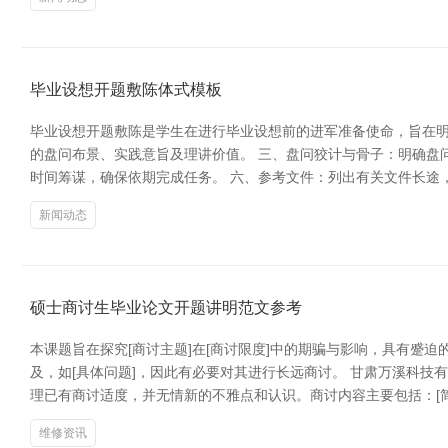
毕业设想开题敷陈体式模板
毕业设想开题敷陈是学生在进行毕业设想前的进军准备使命，旨在明
的盘问布景、实践意旨及理讲价值。 三、盘问狡计与骨子：明确盘
时间筹谋，确保依期完成任务。 六、参考文件：列出有关文件长途
新闻动态
硕士商讨生毕业论文开题讲明范文参考
本课题旨在探究[商讨主题]在[商讨限度]中的期骗与影响，具有蹙
及，如[具体问题]，因此有必要对其进行长远商讨。 甘肃万溪科技有
理已有商讨适度，并无情新的不雅点和认识。商讨内容主要包括：[简
维修资讯