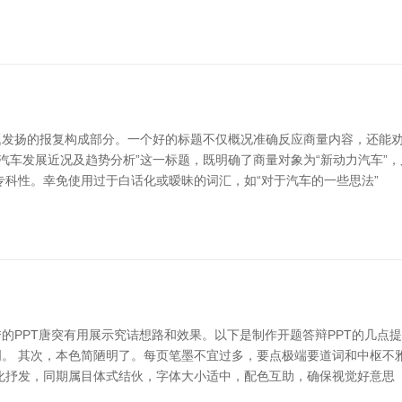
题发扬的报复构成部分。一个好的标题不仅概况准确反应商量内容，还能
汽车发展近况及趋势分析”这一标题，既明确了商量对象为“新动力汽车”
专科性。幸免使用过于白话化或暧昧的词汇，如“对于汽车的一些思法”
PPT唐突有用展示究诘想路和效果。以下是制作开题答辩PPT的几点提
。 其次，本色简陋明了。每页笔墨不宜过多，要点极端要道词和中枢不
化抒发，同期属目体式结伙，字体大小适中，配色互助，确保视觉好意思