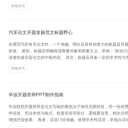
维修资讯
汽车论文开题发扬范文标题野心
在撰写汽车有关论文时，一个准确、明白且具有劝诱力的标题是开
价值。 最初，标题应明确体现商量对象和商量主义。举例，“新动力
读者快速宗旨论文的中枢内容。 其次，标题应具备一定的学术性与
维修资讯
毕设开题答辩PPT制作指南
毕业联想开题答辩是论文写稿的垂危法子智尚无限科技，而一份优秀的
件综述、究诘本色与格式、程度安排等部分，逻辑要连贯，档次分明
增强抒发效果。 再者，话语门径准确。使用学术性话语，幸免白话