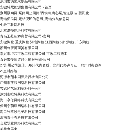
深圳市源隆木制品有限公司
安徽特尼能源集团有限公司 - 首页
荆州泵阀网-泵阀网止回阀,调节阀,离心泵,管道泵,自吸泵,化
定结便民网-定结便民信息网_定结分类信息网
七云互联网科技
北京洛帧网络科技有限公司
青岛玉盈新娇商贸有限公司-官网
安徽陶粒-重庆陶粒-湖南陶粒-江西陶粒-湖北陶粒-广东陶粒-
苏州刘唐博商贸有限公司
泰兴市塔菲市政工程有限公司-市政工程施工
泰兴市俊博道路运输服务部-官网
27郑州公司注册、郑州代办资质、郑州代办许可证、郑州财务咨询
AI生财部落
河源市翔丰国际旅行社有限公司
广州市蓝程网络科技有限公司
玄武区艺房档案柜股份公司
深圳市唯特莱科技有限公司
海口亭似网络科技有限公司
儋州宁萌琪网络科技有限公司
海口张覃妙电子科技有限公司
海南青于春科技有限公司
合肥翠萱网络科技有限公司
茱蒂食屏東