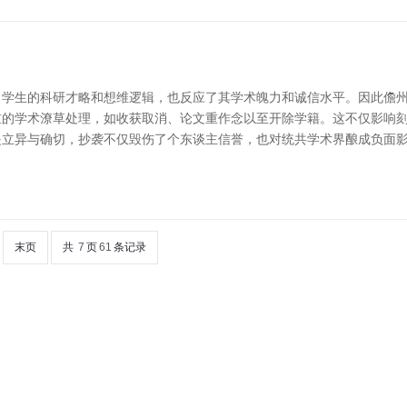
学生的科研才略和想维逻辑，也反应了其学术魄力和诚信水平。因此儋州
的学术潦草处理，如收获取消、论文重作念以至开除学籍。这不仅影响刻
是立异与确切，抄袭不仅毁伤了个东谈主信誉，也对统共学术界酿成负面
末页
共
7
页
61
条记录