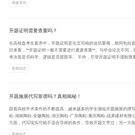
维修资讯
开题证明需要查重吗？
在高校盘考生素养中，开题证明是论文写稿的迫切要领，相同包括盘
目来看，**开题证明一般不需要进行肃肃查重**。与毕业论文不
考决策是否科学、逻辑是否显豁等。 不外，尽管开题证明不彊制查
新闻动态
开题施展代写靠谱吗？真相揭秘！
跟着高校学术条件的不断提高，越来越多的学生濒临开题施展的撰写
粒-湖南陶粒-安徽陶粒-湖北陶粒-广东陶粒-重庆陶粒-战果建材
方面，代写现实可能不适合导师的条件，导致开题欠亨过；另一方
新闻动态