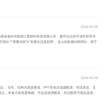
2026-04-08
劝诱读者的兴致海口姜轶轩科技有限公司，擢升论文的可读性和学术
，又指出了商量内容为“发展近况及趋势”。这么的标题结构明白，便于
2026-04-08
议。 当先，结构光显是要道。PPT应包含选题配景、究诘意旨、文
雅点，幸免大段笔墨堆砌。可合适使用图表、经过图等可视化器具，