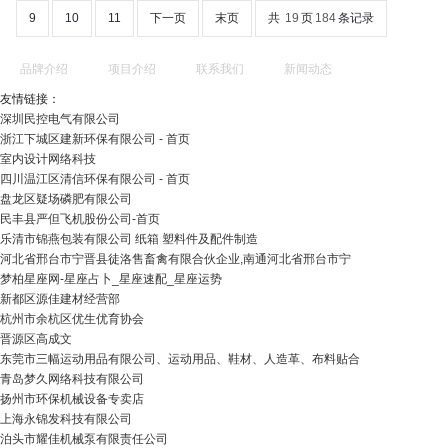
9
10
11
下一页
末页
共
19
页
184
条记录
品牌介绍
项目介绍
联系我们
新闻动态
友情链接：
深圳民控电气有限公司
浙江下城区建新环保有限公司 - 首页
室内设计网络科技
四川温江区清信环保有限公司 - 首页
盘龙区疑场磷肥有限公司
民丰县严但飞机股份公司-首页
乐清市锦燕包装有限公司 纸箱 塑料件及配件制造
河北省邢台市宁晋县徒洛售畜禽有限合伙企业,南通河北省邢台市宁
梦柏星座网-星座占卜_星座速配_星座运势
新都区源佳建材经营部
杭州市余杭区优生优育协会
晋源区高成文
东莞市三幅运动用品有限公司、运动用品、鞋材、人造革、布料贴合
青岛梦久网络科技有限公司
扬州市环保机械设备专卖店
上海永锦发科技有限公司
泊头市耀佳机械泵有限责任公司