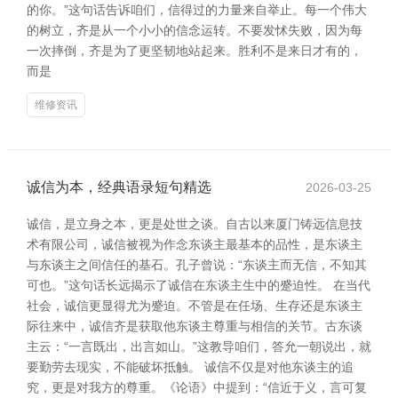
的你。”这句话告诉咱们，信得过的力量来自举止。每一个伟大
的树立，齐是从一个小小的信念运转。不要发怵失败，因为每
一次摔倒，齐是为了更坚韧地站起来。胜利不是来日才有的，
而是
维修资讯
诚信为本，经典语录短句精选
2026-03-25
诚信，是立身之本，更是处世之谈。自古以来厦门铸远信息技
术有限公司，诚信被视为作念东谈主最基本的品性，是东谈主
与东谈主之间信任的基石。孔子曾说：“东谈主而无信，不知其
可也。”这句话长远揭示了诚信在东谈主生中的蹙迫性。 在当代
社会，诚信更显得尤为蹙迫。不管是在任场、生存还是东谈主
际往来中，诚信齐是获取他东谈主尊重与相信的关节。古东谈
主云：“一言既出，出言如山。”这教导咱们，答允一朝说出，就
要勤劳去现实，不能破坏抵触。 诚信不仅是对他东谈主的追
究，更是对我方的尊重。《论语》中提到：“信近于义，言可复