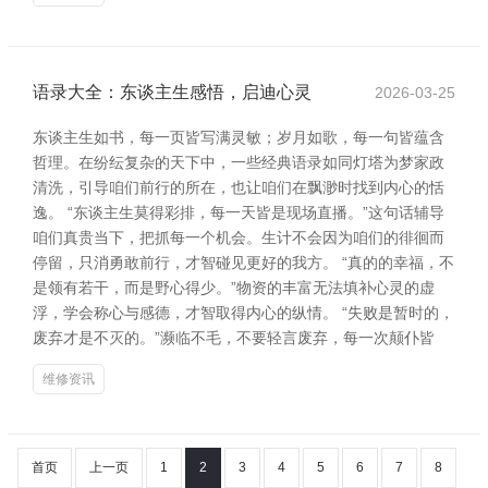
语录大全：东谈主生感悟，启迪心灵
2026-03-25
东谈主生如书，每一页皆写满灵敏；岁月如歌，每一句皆蕴含
哲理。在纷纭复杂的天下中，一些经典语录如同灯塔为梦家政
清洗，引导咱们前行的所在，也让咱们在飘渺时找到内心的恬
逸。 “东谈主生莫得彩排，每一天皆是现场直播。”这句话辅导
咱们真贵当下，把抓每一个机会。生计不会因为咱们的徘徊而
停留，只消勇敢前行，才智碰见更好的我方。 “真的的幸福，不
是领有若干，而是野心得少。”物资的丰富无法填补心灵的虚
浮，学会称心与感德，才智取得内心的纵情。 “失败是暂时的，
废弃才是不灭的。”濒临不毛，不要轻言废弃，每一次颠仆皆
维修资讯
首页
上一页
1
2
3
4
5
6
7
8