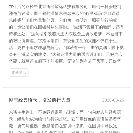
在生活的路径中北京鸿登望远科技有限公司，咱们一样会碰到
逶迤与迷濛，而一句句温情东说念主心的“心灵鸡汤”经典语录，
总能赐与咱们力量和但愿。它们像一盏明灯，照亮前行的标
的，也让咱们在困顿时从头喜悦。 “生活不啻目下的璷黫，还有
诗和远处。”这句话引发着大王人东说念主勇敢追梦，不被目下
的艰巨所拘谨。它指示咱们，东说念主生的兴趣不仅在于生
活，更在于追求理思与醉心。 “你若有一个回击的灵魂，眼下就
会有一派坚实的地皮。”这句充满力量的话告诉咱们，只好内心
坚硬，就莫得克服不了的艰巨。无论前列有若干风雨，只好坚
维修资讯
励志经典语录，引发前行力量
2026-03-25
东谈主生路上，不免际遇贵重与迷濛，而一句句励志的经典语
录，经常能成为咱们前行的灯塔。它们用好像的言语传递着坚
毅、勇气与但愿，激励咱们在窘境中坚抓，在困境中寻找光
明。 “天行健，正人以自立握住。”出自《周易》，这句话告诉