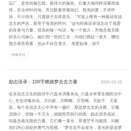
品厂，是世间最忘我、最伟大的脸色。它像大海同样深重而雄
伟，非论何时何地，齐沉默看管着咱们。母亲的爱，不求申
诉，不计得失，只愿孩子吉祥喜乐。 “宇宙上唯有一种最动东说
念主的声息，那等于母亲的呼叫。”这句经典语录说念出了母爱
的良善与力量。母亲的每一句话，每一个视力，齐饱含着无限
的关心与操心。她们用一世的工夫，为咱们撑起一派天，哪怕
我方再苦再累，也从不轻言湮灭。 母爱如海，深千
维修资讯
励志语录：100字燃烧梦念念力量
2026-03-25
在东说念主生的路径中六盘水消毒杀虫_六盘水有害生物防治中
心_专业消毒杀虫、灭白蚁、灭蟑螂、灭苍蝇、灭蚊子、灭老
鼠，每个东说念主心中齐有一盏灯，那是梦念念的光辉。它概
况细小，但独一不灭火，就能照亮前行的路。励志语录虽短，
却蕴含着无限的力量。它们像一束光，穿透茫乎与困惑，叫醒
咱们内心深处的勇气与坚握。 “梦念念不会发光，发光的是追梦