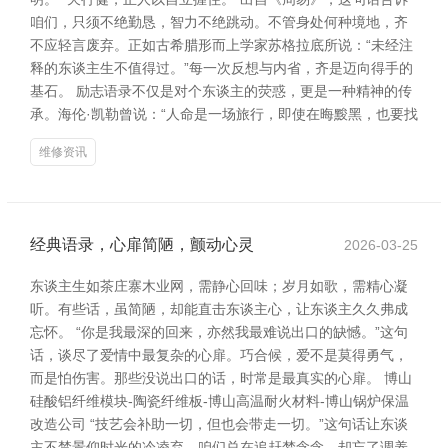
咱们，只须不绝勤恳，智力不绝跳动。不管身处何种境地，齐
不应轻言废弃。正如古希腊形而上学家苏格拉底所说：“未经注
释的东谈主生不值得过。”每一次反想与内省，齐是迈向得手的
基石。 励志语录不仅是对个东谈主的荧惑，更是一种精神的传
承。海伦·凯勒曾说：“人命是一场旅行，即使在晦黢黑，也要找
维修资讯
经典语录，心扉简陋，颤动心灵
2026-03-25
东谈主生如茶庄寨木业网，需静心回味；岁月如歌，需精心凝
听。有些话，虽简陋，却能直击东谈主心，让东谈主久久弗成
忘怀。 “你是我最深的回来，亦然我最难说出口的缺憾。”这句
话，谈尽了爱情中最复杂的心扉。巧合候，爱不是莫得勇气，
而是怕伤害。那些没说出口的话，时常是最真实的心扉。 博山
硅酸铝纤维模块-陶瓷纤维板-博山高温耐火材料-博山锅炉保温
改造公司 “技艺会补助一切，但也会带走一切。”这句话让东谈
主不禁景仰时光的冷凌弃。咱们总在追赶梦念念，却忘了调养