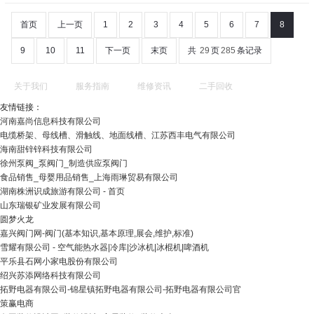
首页
上一页
1
2
3
4
5
6
7
8
9
10
11
下一页
末页
共
29
页
285
条记录
关于我们
服务指南
维修资讯
二手回收
友情链接：
河南嘉尚信息科技有限公司
电缆桥架、母线槽、滑触线、地面线槽、江苏西丰电气有限公司
海南甜锌锌科技有限公司
徐州泵阀_泵阀门_制造供应泵阀门
食品销售_母婴用品销售_上海雨琳贸易有限公司
湖南株洲识成旅游有限公司 - 首页
山东瑞银矿业发展有限公司
圆梦火龙
嘉兴阀门网-阀门(基本知识,基本原理,展会,维护,标准)
雪耀有限公司 - 空气能热水器|冷库|沙冰机|冰棍机|啤酒机
平乐县石网小家电股份有限公司
绍兴苏添网络科技有限公司
拓野电器有限公司-锦星镇拓野电器有限公司-拓野电器有限公司官
策赢电商