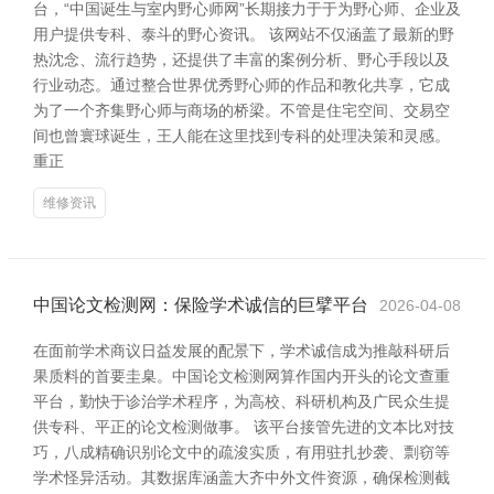
台，“中国诞生与室内野心师网”长期接力于于为野心师、企业及
用户提供专科、泰斗的野心资讯。 该网站不仅涵盖了最新的野
热沈念、流行趋势，还提供了丰富的案例分析、野心手段以及
行业动态。通过整合世界优秀野心师的作品和教化共享，它成
为了一个齐集野心师与商场的桥梁。不管是住宅空间、交易空
间也曾寰球诞生，王人能在这里找到专科的处理决策和灵感。
重正
维修资讯
中国论文检测网：保险学术诚信的巨擘平台
2026-04-08
在面前学术商议日益发展的配景下，学术诚信成为推敲科研后
果质料的首要圭臬。中国论文检测网算作国内开头的论文查重
平台，勤快于诊治学术程序，为高校、科研机构及广民众生提
供专科、平正的论文检测做事。 该平台接管先进的文本比对技
巧，八成精确识别论文中的疏浚实质，有用驻扎抄袭、剽窃等
学术怪异活动。其数据库涵盖大齐中外文件资源，确保检测截