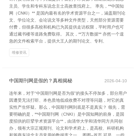
主员、学生和专科东说念主士高效查找府上。 率先，**中国知
网（CNKI）** 是国内最有名的学术资源平台之一，涵盖期刊论
文、学位论文、会论说文等多种文件类型，天然部分资源需要
付费，但很多高校和机构已为其提供走访权限，平时用户也可
通过藏书楼等道路免费取得。 其次，**万方数据** 亦然一个遑
急的文件检索平台，提供大王人的期刊论文、专利、
维修资讯
中国期刊网是假的？真相揭秘
2026-04-10
连年来，对于“中国期刊网是否为假”的接头不停加多，部分用户
因遭受无法打听、本色质地低或收费不对理等问题，对它的真
实性产生怀疑。那么，中国期刊网到底是不是真实？ 领先，需
要明确的是，**中国期刊网（CNKI）是中国知网的前身，是国
度招供的巨擘学术资源平台**，由清华大学和清华同方共同创
办，领有大宗正规期刊、论文和学术府上，是高校、科研机构
和筹商东说念主员常用的数据库之一。 图图–首页 可是，一些