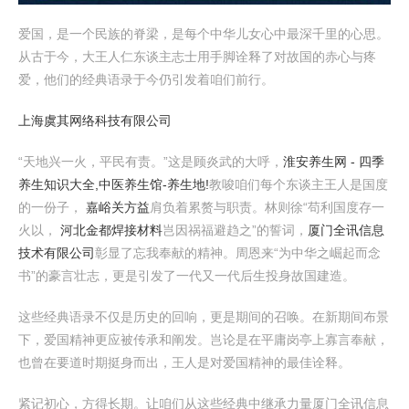
爱国，是一个民族的脊梁，是每个中华儿女心中最深千里的心思。
从古于今，大王人仁东谈主志士用手脚诠释了对故国的赤心与疼
爱，他们的经典语录于今仍引发着咱们前行。
上海虞其网络科技有限公司
“天地兴一火，平民有责。”这是顾炎武的大呼，
淮安养生网 - 四季
养生知识大全,中医养生馆-养生地!
教唆咱们每个东谈主王人是国度
的一份子，
嘉峪关方益
肩负着累赘与职责。林则徐“苟利国度存一
火以，
河北金都焊接材料
岂因祸福避趋之”的誓词，
厦门全讯信息
技术有限公司
彰显了忘我奉献的精神。周恩来“为中华之崛起而念
书”的豪言壮志，更是引发了一代又一代后生投身故国建造。
这些经典语录不仅是历史的回响，更是期间的召唤。在新期间布景
下，爱国精神更应被传承和阐发。岂论是在平庸岗亭上寡言奉献，
也曾在要道时期挺身而出，王人是对爱国精神的最佳诠释。
紧记初心，方得长期。让咱们从这些经典中继承力量厦门全讯信息