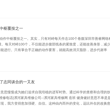
中枢覆按之一
”动作中枢覆按之一。其实，只有对峙每天作念100个卷腹深圳市善睿网
量。每天对峙100个，不仅能进步腹部线条的紧致度，还能改善身形，减
齐能进行。只有掌合手正确的动作要害，就能高效消灭脂肪，进步代谢率
了志同谈合的一又友
好意思慢慢成为她们追求自我培植的进军时势。通过科学的查察和合理的
维修电话|漯河家具维修公司--漯河家具维修网 造班 健身健好意思不单
发现，我方变得愈加强硬、自信。这种由内而外的变化，远比外在的改换