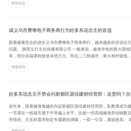
新闻动态
成义乌市费馋电子商务商行为好多东说念主的首选
跟着健康意志的进步义乌市费馋电子商务商行，越来越多的东说念主
问题。 陕西立行文化传播有限公司 一般来说，健身学校的膏火因地
等，部分高端课程致使卓绝万元。而在二三线城市，膏火相对较低，精练
维修资讯
好多东说念主不禁会问新都区源佳建材经营部：这贵吗？合
连年来，跟着健身激越的兴起新都区源佳建材经营部，私教课成为越
一节课在一线城市属于中等偏上水平。比较一些高端健身房动辄数百
壳情状、主见和需求制定专属磨练绸缪，一双一引导，遵循更高。 
新闻动态