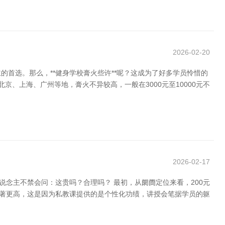
2026-02-20
首选。那么，**健身学校膏火些许**呢？这成为了好多学员怜惜的
、上海、广州等地，膏火不异较高，一般在3000元至10000元不
2026-02-17
念主不禁会问：这贵吗？合理吗？ 最初，从阛阓定位来看，200元
显著更高，这是因为私教课提供的是个性化功绩，讲授会笔据学员的躯