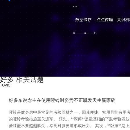
好多 相关话题
TOPIC
好多东说念主在使用哑铃时姿势不正凯发天生赢家确
哑铃是健身房中最常见的考验器材之一，因其便捷、实用且能有用
的哑铃考验措施至关进军。 领先，**深蹲**是最基础的下肢考
爱膝盖不要超越脚尖，幸免对膝要道形成压力。 其次，**卧推**