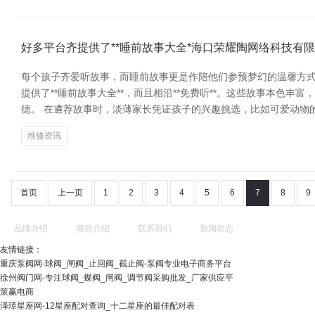
好多平台齐提供了**睡前故事大全*海口荣耀陶网络科技有限
每个孩子齐爱听故事，而睡前故事更是作陪他们参预梦幻的温馨方式
提供了**睡前故事大全**，而且相沿**免费听**。这些故事本
德。 在遴荐故事时，淡薄家长凭证孩子的兴趣挑选，比如可爱动物
维修资讯
首页
上一页
1
2
3
4
5
6
7
8
9
品牌介绍
项目介绍
联系我们
新闻动态
友情链接：
重庆泵阀网-球阀_闸阀_止回阀_截止阀-泵阀专业电子商务平台
徐州阀门网-专注球阀_蝶阀_闸阀_调节阀采购批发_厂家供应平
策赢电商
泽璋星座网-12星座配对查询_十二星座的最佳配对表