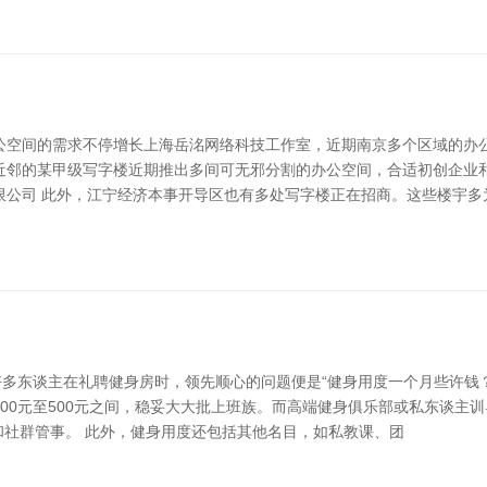
公空间的需求不停增长上海岳洺网络科技工作室，近期南京多个区域的办
近邻的某甲级写字楼近期推出多间可无邪分割的办公空间，合适初创企业
限公司 此外，江宁经济本事开导区也有多处写字楼正在招商。这些楼宇多
多东谈主在礼聘健身房时，领先顺心的问题便是“健身用度一个月些许钱
200元至500元之间，稳妥大大批上班族。而高端健身俱乐部或私东谈主
课程和社群管事。 此外，健身用度还包括其他名目，如私教课、团