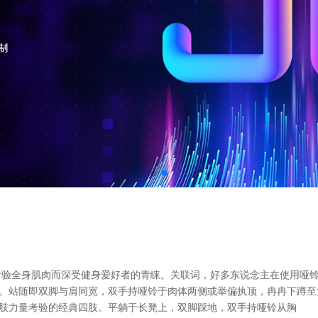
考验全身肌肉而深受健身爱好者的青睐。关联词，好多东说念主在使用哑
验四肢。站随即双脚与肩同宽，双手持哑铃于肉体两侧或举偏执顶，冉冉下蹲
是上肢力量考验的经典四肢。平躺于长凳上，双脚踩地，双手持哑铃从胸