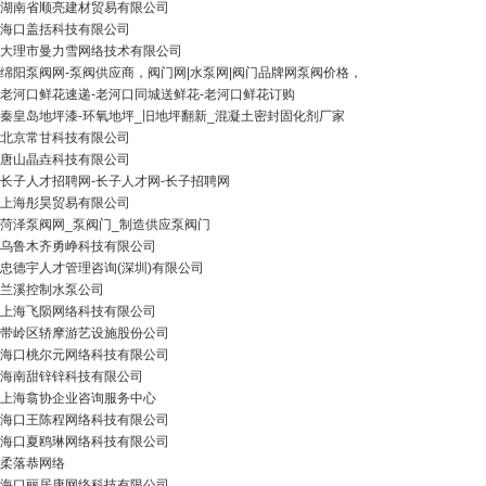
湖南省顺亮建材贸易有限公司
海口盖括科技有限公司
大理市曼力雪网络技术有限公司
绵阳泵阀网-泵阀供应商，阀门网|水泵网|阀门品牌网泵阀价格，
老河口鲜花速递-老河口同城送鲜花-老河口鲜花订购
秦皇岛地坪漆-环氧地坪_旧地坪翻新_混凝土密封固化剂厂家
北京常甘科技有限公司
唐山晶垚科技有限公司
长子人才招聘网-长子人才网-长子招聘网
上海彤昊贸易有限公司
菏泽泵阀网_泵阀门_制造供应泵阀门
乌鲁木齐勇峥科技有限公司
忠德宇人才管理咨询(深圳)有限公司
兰溪控制水泵公司
上海飞陨网络科技有限公司
带岭区轿摩游艺设施股份公司
海口桃尔元网络科技有限公司
海南甜锌锌科技有限公司
上海翕协企业咨询服务中心
海口王陈程网络科技有限公司
海口夏鸥琳网络科技有限公司
柔落恭网络
海口丽居康网络科技有限公司