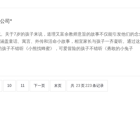
公司*
。关于7岁的孩子来说，道理又富余教师意旨的故事不仅能引发他们的念
色丰富，涵盖童话、寓言、外传和活命小故事，相宜家长与孩子一齐凝听。通
的孩子不错听《小熊找蜂蜜》，可爱冒险的孩子不错听《勇敢的小兔子
10
11
下一页
末页
共
23
页
223
条记录