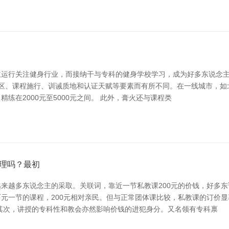
运行关注健身行业，而接纳干与专科的健身学校学习，成为好多东说念主的
区、课程施行、训诫质地和认证天赋等要素而有所不同。在一线城市，如北京
在2000元至5000元之间。 此外，膏火还与课程类
理吗？最初
来越多东说念主的采取。关联词，靠近一节私教课200元的价钱，好多东说
元一节的课程，200元相对亲民。但与正常团体课比较，私教课的订价
其次，讲授的专科性和教会亦然影响价钱的进犯身分。又名领有专科禀