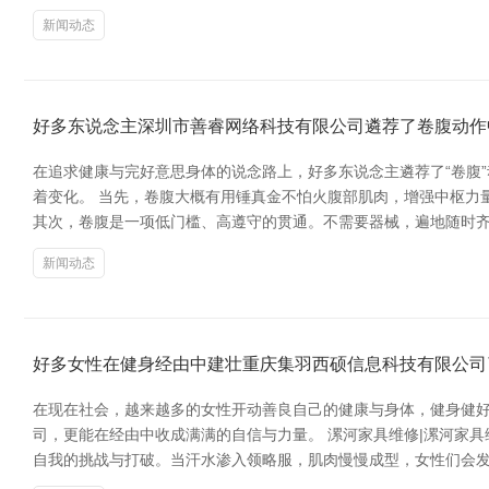
新闻动态
好多东说念主深圳市善睿网络科技有限公司遴荐了卷腹动作
在追求健康与完好意思身体的说念路上，好多东说念主遴荐了“卷腹
着变化。 当先，卷腹大概有用锤真金不怕火腹部肌肉，增强中枢力
其次，卷腹是一项低门槛、高遵守的贯通。不需要器械，遍地随时
新闻动态
好多女性在健身经由中建壮重庆集羽西硕信息科技有限公司
在现在社会，越来越多的女性开动善良自己的健康与身体，健身健
司，更能在经由中收成满满的自信与力量。 漯河家具维修|漯河家具
自我的挑战与打破。当汗水渗入领略服，肌肉慢慢成型，女性们会